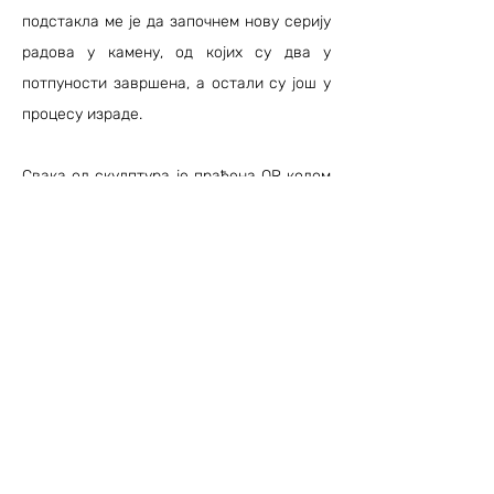
подстакла ме је да започнем нову серију
радова у камену, од којих су два у
потпуности завршена, а остали су још у
процесу израде.
Свака од скулптура је праћена QR кодом
који води директно на Гугл претрагу за
коју је дело настало. Овом комбинацијом
традиционалне скулптуре и савремене
технологије, публици је омогућено да
ужива у лепоти скулптуре, али и да се
информише о проблемима о којима сваки
од радова говори.
Ова скулптура представља фоку која се
заплела у пластични отпад. Док је расла,