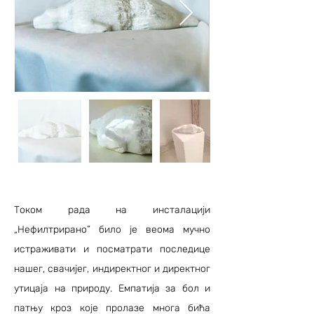
Током рада на инсталацији
„Нефилтрирано” било је веома мучно
истраживати и посматрати последице
нашег, свачијег, индиректног и директног
утицаја на природу. Емпатија за бол и
патњу кроз које пролазе многа бића