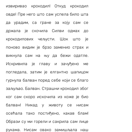
извиривао крокодил! Откуд крокодил
овде! Пре него што сам успела било шта
да урадим, са гране за коју сам се
држала је скочила Силви одмах до
крокодилових чељусти. Шок што је
поново видим је брзо заменио страх и
викнула сам на њу да бежи одатле.
Искривила је главу и зачуђено ме
погледала, затим је елгантно шапицом
гурнула балван поред себе који се благо
заљуљао. Балван. Страшни крокодил због
ког сам скоро искочила из коже је био
балван! Никад у животу се нисам
осећала тако постиђено, какав блам!
Образи су ми горели и сакрила сам лице
рукама. Нисам овако замишљала наш