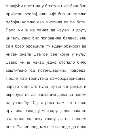
мрдајући прстима у блату и није баш био
пријатан осећај, али није био ни толико
одбојан колико сам мислила да ће бити.
Пало ми је на памет да изујем и другу
ципелу, како бих поправила баланс, али
сам брзо одбацила ту идеју обзиром да
нисам знала шта се све крије у муљу.
Овако ми је макар једно стопало било
заштићено од потенцијалних повреда.
После пар тренутака самоохрабривања,
чврсто сам стегнула ручке од ранца и
окренула се да наставим даље са новом
одлучношћу. Од страха сам се скоро
срушила назад у мочвару, једва сам се
задржала за неку грану да не паднем
опет. Тик испред мене је из воде до пола