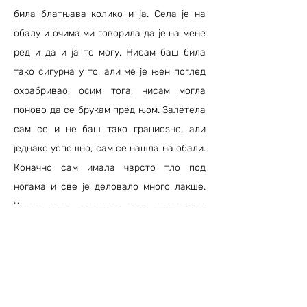
била блатњава колико и ја. Села је на
обалу и очима ми говорила да је на мене
ред и да и ја то могу. Нисам баш била
тако сигурна у то, али ме је њен поглед
охрабривао, осим тога, нисам могла
поново да се брукам пред њом. Залетела
сам се и не баш тако грациозно, али
једнако успешно, сам се нашла на обали.
Коначно сам имала чврсто тло под
ногама и све је деловало много лакше.
Кратко смо пешачиле кроз шуму када
сам опазила малено језеро. Упутила сам
се ка њему не бих ли скинула бар мало
блата се себе које је непријатно почело
да се суши на мени. Силви се оштро
побунила против мојих намера и овог