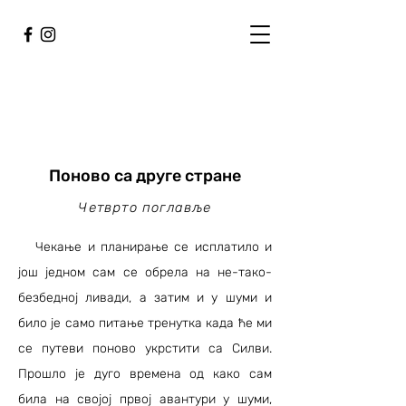
Поново са друге стране
Четврто поглавље
Чекање и планирање се исплатило и
још једном сам се обрела на не-тако-
безбедној ливади, а затим и у шуми и
било је само питање тренутка када ће ми
се путеви поново укрстити са Силви.
Прошло је дуго времена од како сам
била на својој првој авантури у шуми,