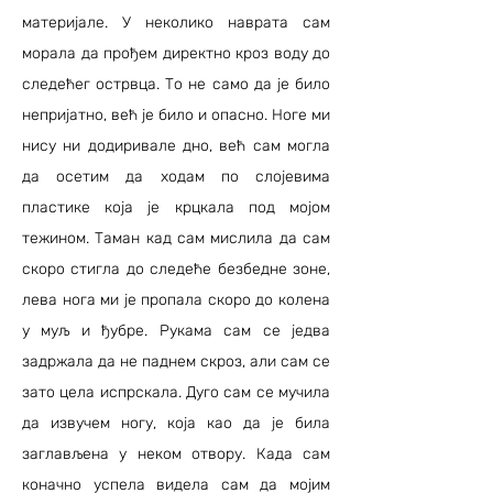
материјале. У неколико наврата сам
морала да прођем директно кроз воду до
следећег острвца. То не само да је било
непријатно, већ је било и опасно. Ноге ми
нису ни додиривале дно, већ сам могла
да осетим да ходам по слојевима
пластике која је крцкала под мојом
тежином. Таман кад сам мислила да сам
скоро стигла до следеће безбедне зоне,
лева нога ми је пропала скоро до колена
у муљ и ђубре. Рукама сам се једва
задржала да не паднем скроз, али сам се
зато цела испрскала. Дуго сам се мучила
да извучем ногу, која као да је била
заглављена у неком отвору. Када сам
коначно успела видела сам да мојим