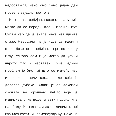
недостајала, иако смо само један дан
провеле заједно пре тога.
Наставак пробијања кроз мочвару није
могао да се пореди. Као и прошли пут,
Силви као да је знала неке невидљиве
стазе. Наводила ме је куда да идем и
врло брзо се пробијање претворило у
игру. Ускоро сам и ја могла да уочим
чврсто тло и наставак шуме, једини
проблем је био тај што се између нас
испречио повећи комад воде који је
деловао дубоко. Силви је са лакоћом
скочила на срушено дебло које је
извиривало из воде, а затим доскочила
на обалу. Морала сам да се дивим њеној
грациозности и самопоуздању иако је