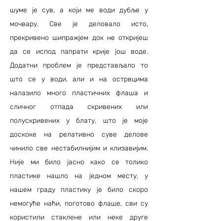
шуме је сув, а који ме води дубље у
мочвару. Све је деловало исто,
прекривено шипражјем док не откријеш
да се испод папрати крије још воде.
Додатни проблем је представљало то
што се у води, али и на острвцима
налазило много пластичних флаша и
сличног отпада скривених или
полускривених у блату, што је моје
доскоке на релативно суве делове
чинило све нестабилнијим и клизавијим.
Није ми било јасно како се толико
пластике нашло на једном месту, у
нашем граду пластику је било скоро
немогуће наћи, поготово флаше, сви су
користили стаклене или неке друге