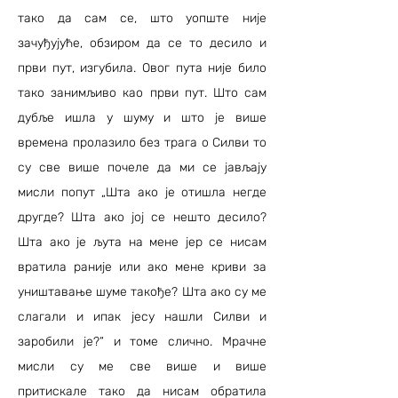
тако да сам се, што уопште није
зачуђујуће, обзиром да се то десило и
први пут, изгубила. Овог пута није било
тако занимљиво као први пут. Што сам
дубље ишла у шуму и што је више
времена пролазило без трага о Силви то
су све више почеле да ми се јављају
мисли попут „Шта ако је отишла негде
другде? Шта ако јој се нешто десило?
Шта ако је љута на мене јер се нисам
вратила раније или ако мене криви за
уништавање шуме такође? Шта ако су ме
слагали и ипак јесу нашли Силви и
заробили је?“ и томе слично. Мрачне
мисли су ме све више и више
притискале тако да нисам обратила