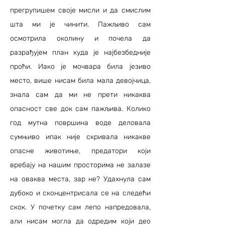
прегрупишем своје мисли и да смислим
шта ми је чинити. Пажљиво сам
осмотрила околину и почела да
разрађујем план куда је најбезбедније
проћи. Иако је мочвара била језиво
место, више нисам била мала девојчица,
знала сам да ми не прети никаква
опасност све док сам пажљива. Колико
год мутна површина воде деловала
сумњиво ипак није скривала никакве
опасне животиње, предатори који
вребају на нашим просторима не залазе
на оваква места, зар не? Удахнула сам
дубоко и сконцентрисала се на следећи
скок. У почетку сам лепо напредовала,
али нисам могла да одредим који део