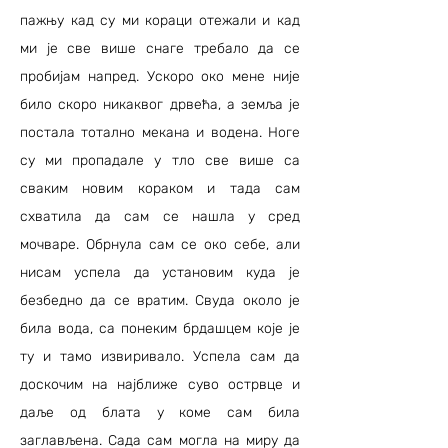
пажњу кад су ми кораци отежали и кад
ми је све више снаге требало да се
пробијам напред. Ускоро око мене није
било скоро никаквог дрвећа, а земља је
постала тотално мекана и водена. Ноге
су ми пропадале у тло све више са
сваким новим кораком и тада сам
схватила да сам се нашла у сред
мочваре. Обрнула сам се око себе, али
нисам успела да установим куда је
безбедно да се вратим. Свуда около је
била вода, са понеким брдашцем које је
ту и тамо извиривало. Успела сам да
доскочим на најближе суво острвце и
даље од блата у коме сам била
заглављена. Сада сам могла на миру да