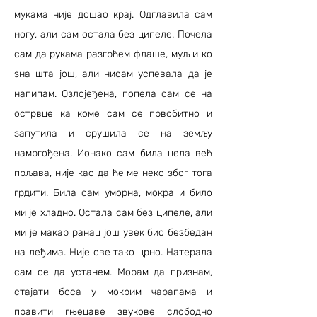
мукама није дошао крај. Одглавила сам
ногу, али сам остала без ципеле. Почела
сам да рукама разгрћем флаше, муљ и ко
зна шта још, али нисам успевала да је
напипам. Озлојеђена, попела сам се на
острвце ка коме сам се првобитно и
запутила и срушила се на земљу
намргођена. Ионако сам била цела већ
прљава, није као да ће ме неко због тога
грдити. Била сам уморна, мокра и било
ми је хладно. Остала сам без ципеле, али
ми је макар ранац још увек био безбедан
на леђима. Није све тако црно. Натерала
сам се да устанем. Морам да признам,
стајати боса у мокрим чарапама и
правити гњецаве звукове слободно