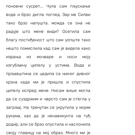
поновни сусрет... Чула сам пљускање
воде и брзо дигла поглед. Зар ме Силви
тако брзо напушта, можда се она не
радује што мене види? Осетила сам
благу постиђеност што сам уопште тако
нешто помислила кад сам је видела како
израња из мочваре и носи моју
изгубљену ципелу у устима. Вода и
прљавштина се цедила са њеног дивног
крзна када ми је пришла и спустила
ципелу испред мене. Нисам више могла
да се суздржим и чврсто сам је стегла у
загрљај. На тренутак се укрутила у мојим
рукама, као да је ненавикунта на туђ
додир, али се брзо опустила и наслонила
своју главицу на мој образ. Много ми је